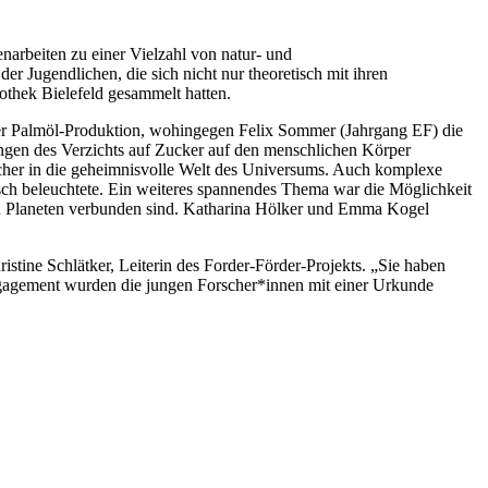
narbeiten zu einer Vielzahl von natur- und
r Jugendlichen, die sich nicht nur theoretisch mit ihren
iothek Bielefeld gesammelt hatten.
er Palmöl-Produktion, wohingegen Felix Sommer (Jahrgang EF) die
ungen des Verzichts auf Zucker auf den menschlichen Körper
öcher in die geheimnisvolle Welt des Universums. Auch komplexe
sch beleuchtete. Ein weiteres spannendes Thema war die Möglichkeit
en Planeten verbunden sind. Katharina Hölker und Emma Kogel
istine Schlätker, Leiterin des Forder-Förder-Projekts. „Sie haben
ngagement wurden die jungen Forscher*innen mit einer Urkunde