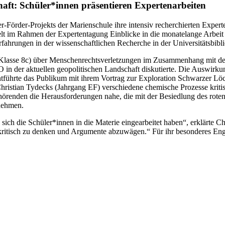
aft: Schüler*innen präsentieren Expertenarbeiten
Förder-Projekts der Marienschule ihre intensiv recherchierten Experte
elt im Rahmen der Expertentagung Einblicke in die monatelange Arbeit de
rfahrungen in der wissenschaftlichen Recherche in der Universitätsbibl
(Klasse 8c) über Menschenrechtsverletzungen im Zusammenhang mit d
O in der aktuellen geopolitischen Landschaft diskutierte. Die Auswirk
ntführte das Publikum mit ihrem Vortrag zur Exploration Schwarzer L
ristian Tydecks (Jahrgang EF) verschiedene chemische Prozesse kriti
örenden die Herausforderungen nahe, die mit der Besiedlung des rot
lnehmen.
ich die Schüler*innen in die Materie eingearbeitet haben“, erklärte Chr
, kritisch zu denken und Argumente abzuwägen.“ Für ihr besonderes E