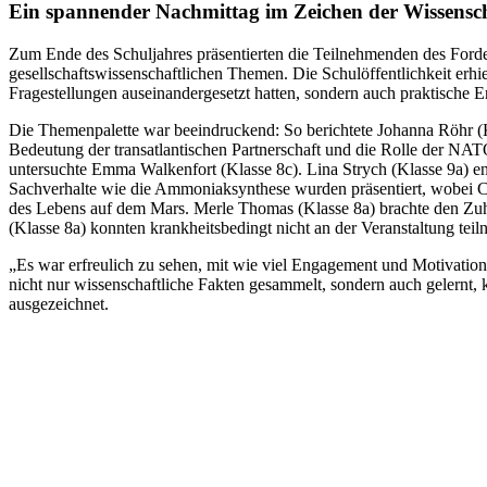
Ein spannender Nachmittag im Zeichen der Wissensch
Zum Ende des Schuljahres präsentierten die Teilnehmenden des Forder-
gesellschaftswissenschaftlichen Themen. Die Schulöffentlichkeit erhi
Fragestellungen auseinandergesetzt hatten, sondern auch praktische E
Die Themenpalette war beeindruckend: So berichtete Johanna Röhr 
Bedeutung der transatlantischen Partnerschaft und die Rolle der NAT
untersuchte Emma Walkenfort (Klasse 8c). Lina Strych (Klasse 9a) e
Sachverhalte wie die Ammoniaksynthese wurden präsentiert, wobei Ch
des Lebens auf dem Mars. Merle Thomas (Klasse 8a) brachte den Zuh
(Klasse 8a) konnten krankheitsbedingt nicht an der Veranstaltung tei
„Es war erfreulich zu sehen, mit wie viel Engagement und Motivation s
nicht nur wissenschaftliche Fakten gesammelt, sondern auch gelernt
ausgezeichnet.