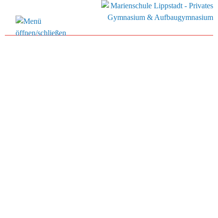
Direkt
„ora et labora – bete und
zum
arbeite“ 2.0 –
Inhalt
Klassengemeinschaftstage der
Klassen 7 auf dem
Jugendbauernhof Hardehausen
Im Februar, Mai und Juli verbrachte jeweils eine
Klasse 7 die Klassengemeinschaftstage auf dem
Jugendbauernhof Hardehausen. Bei recht
unterschiedlichen Witterungsverhältnissen tauchten die
Jugendlichen tief in das Landleben ein. Sie konnten
ein wenig den Alltag des ehemaligen Klosterlebens
nach dem Motto „ora et labora – bete und arbeite“
nachempfinden und dabei nicht nur an neuen
Herausforderungen, sondern auch als Gemeinschaft
wachsen. Unter Leitung der pädagogischen