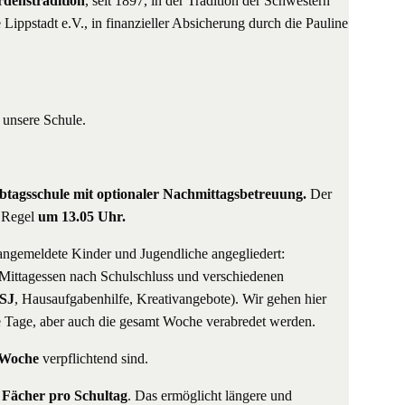
enstradition
, seit 1897, in der Tradition der Schwestern
Lippstadt e.V., in finanzieller Absicherung durch die Pauline
 unsere Schule.
btagsschule mit optionaler Nachmittagsbetreuung.
Der
r Regel
um 13.05 Uhr.
angemeldete Kinder und Jugendliche angegliedert:
ittagessen nach Schulschluss und verschiedenen
SJ
, Hausaufgabenhilfe, Kreativangebote). Wir gehen hier
lne Tage, aber auch die gesamt Woche verabredet werden.
 Woche
verpflichtend sind.
 Fächer pro Schultag
. Das ermöglicht längere und