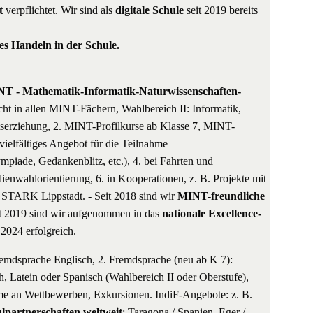
lt
verpflichtet. Wir sind als
digitale Schule
seit 2019 bereits
es Handeln in der Schule.
T - Mathematik-Informatik-Naturwissenschaften-
ht in allen MINT-Fächern, Wahlbereich II: Informatik,
serziehung, 2. MINT-Profilkurse ab Klasse 7, MINT-
ielfältiges Angebot für die Teilnahme
iade, Gedankenblitz, etc.), 4. bei Fahrten und
enwahlorientierung, 6. in Kooperationen, z. B. Projekte mit
STARK Lippstadt. - Seit 2018 sind wir
MINT-freundliche
eit 2019 sind wir aufgenommen in das
nationale Excellence-
 2024 erfolgreich.
remdsprache Englisch, 2. Fremdsprache (neu ab K 7):
h, Latein oder Spanisch (Wahlbereich II oder Oberstufe),
ahme an Wettbewerben, Exkursionen. IndiF-Angebote: z. B.
lpartnerschaften weltweit
: Taragona / Spanien, Eger /