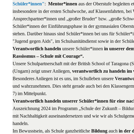
Schüler*innen"
:
Mentor*innen
aus der Oberstufe begleiten e
insbesondere in der ersten Schulwoche, auf Klassenfahrten, bei
Ansprechpartner*innen und „großer Bruder“ bzw. „große Schwe
Schüler*innen der Einführungsphase in der gymnasialen Oberstu
stehen. Darüber hinaus sind Schüler*innen bei uns für Schüler*i
"Jugend gegen Aids", im Schulsanitätsdienst sowie in der Schüle
Verantwortlich handeln
unsere Schüler*innen
in unserer dem
Rassissmus – Schule mit Courage“.
Unsere Schulpartnerschaft mit der British School of Taragon
(Ungarn) zeigt unser Anliegen,
verantwortlich zu handeln im 
Besonderes Anliegen ist es uns, im Schulleben unsere
Verantwo
und wahrzunehmen. Dies steht gerade auch bei den Klassengem
7) im Mittelpunkt.
Verantwortlich handeln unserer Schüler*innen für eine na
Auszeichnung 2024 im Programm „Schule der Zukunft – Bildung 
mit Nachhaltigkeit auseinandersetzen und wie wir als Schulgem
handeln.
Im Bewusstsein, als Schule ganzheitliche
Bildung
auch
in der 