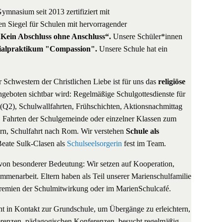
Gymnasium seit 2013 zertifiziert mit
n Siegel für Schulen mit hervorragender
„Kein Abschluss ohne Anschluss“.
Unsere Schüler*innen
zialpraktikum "Compassion".
Unsere Schule hat ein
 Schwestern der Christlichen Liebe ist für uns das
religiöse
geboten sichtbar wird: Regelmäßige Schulgottesdienste für
e (Q2), Schulwallfahrten, Frühschichten, Aktionsnachmittag
n, Fahrten der Schulgemeinde oder einzelner Klassen zum
orn, Schulfahrt nach Rom. Wir verstehen
Schule als
eate Sulk-Clasen als
Schulseelsorgerin
fest im Team.
on besonderer Bedeutung: Wir setzen auf Kooperation,
mmenarbeit. Eltern haben als Teil unserer Marienschulfamilie
n Gremien der Schulmitwirkung oder im MarienSchulcafé.
ht in Kontakt zur Grundschule, um Übergänge zu erleichtern,
erenzen, pädagogischen Konferenzen, besucht regelmäßig