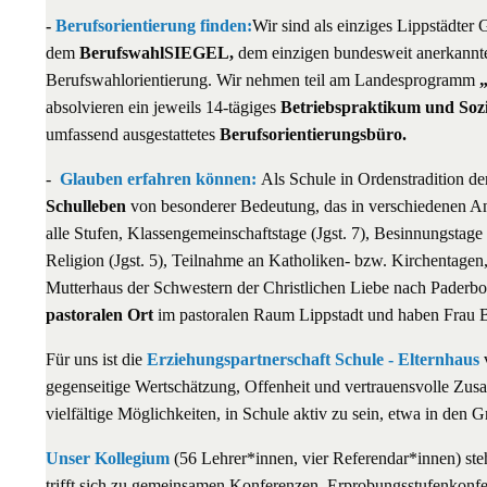
-
Berufsorientierung finden:
Wir sind als einziges Lippstädter 
dem
BerufswahlSIEGEL,
dem einzigen bundesweit anerkannte
Berufswahlorientierung. Wir nehmen teil am Landesprogramm
absolvieren ein jeweils 14-tägiges
Betriebspraktikum und So
umfassend ausgestattetes
Berufsorientierungsbüro.
-
Glauben erfahren können:
Als Schule in Ordenstradition der
Schulleben
von besonderer Bedeutung, das in verschiedenen An
alle Stufen, Klassengemeinschaftstage (Jgst. 7), Besinnungstag
Religion (Jgst. 5), Teilnahme an Katholiken- bzw. Kirchentage
Mutterhaus der Schwestern der Christlichen Liebe nach Paderb
pastoralen Ort
im pastoralen Raum Lippstadt und haben Frau B
Für uns ist die
Erziehungspartnerschaft Schule - Elternhaus
v
gegenseitige Wertschätzung, Offenheit und vertrauensvolle Zusa
vielfältige Möglichkeiten, in Schule aktiv zu sein, etwa in de
Unser Kollegium
(56 Lehrer*innen, vier Referendar*innen) ste
trifft sich zu gemeinsamen Konferenzen, Erprobungsstufenkonf