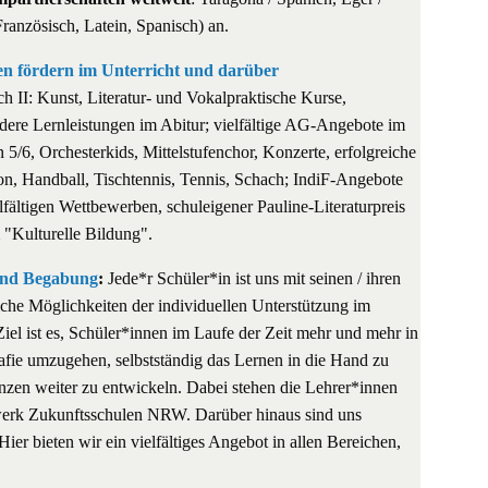
Französisch, Latein, Spanisch) an.
ten fördern im Unterricht und darüber
 II: Kunst, Literatur- und Vokalpraktische Kurse,
dere Lernleistungen im Abitur; vielfältige AG-Angebote im
 5/6, Orchesterkids, Mittelstufenchor, Konzerte, erfolgreiche
on, Handball, Tischtennis, Tennis, Schach; IndiF-Angebote
fältigen Wettbewerben, schuleigener Pauline-Literaturpreis
 "Kulturelle Bildung".
 und Begabung
:
Jede*r Schüler*in ist uns mit seinen / ihren
che Möglichkeiten der individuellen Unterstützung im
el ist es, Schüler*innen im Laufe der Zeit mehr und mehr in
rafie umzugehen, selbstständig das Lernen in die Hand zu
en weiter zu entwickeln. Dabei stehen die Lehrer*innen
tzwerk Zukunftsschulen NRW. Darüber hinaus sind uns
ier bieten wir ein vielfältiges Angebot in allen Bereichen,