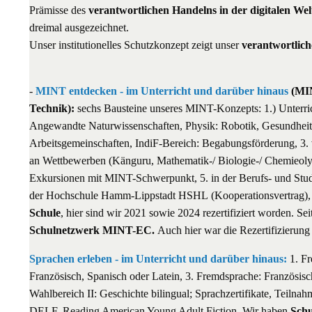
Prämisse des
verantwortlichen Handelns in der digitalen We
dreimal ausgezeichnet.
Unser institutionelles Schutzkonzept zeigt unser
verantwortlich
-
MINT entdecken - im Unterricht und darüber hinaus
(MIN
Technik):
sechs Bausteine unseres MINT-Konzepts: 1.) Unterric
Angewandte Naturwissenschaften, Physik: Robotik, Gesundheit
Arbeitsgemeinschaften, IndiF-Bereich: Begabungsförderung, 3. v
an Wettbewerben (Känguru, Mathematik-/ Biologie-/ Chemieolymp
Exkursionen mit MINT-Schwerpunkt, 5. in der Berufs- und Studi
der Hochschule Hamm-Lippstadt HSHL (Kooperationsvertrag), 
Schule
, hier sind wir 2021 sowie 2024 rezertifiziert worden. S
Schulnetzwerk MINT-EC.
Auch hier war die Rezertifizierung
Sprachen erleben - im Unterricht und darüber hinaus:
1. F
Französisch, Spanisch oder Latein, 3. Fremdsprache: Französisc
Wahlbereich II: Geschichte bilingual; Sprachzertifikate, Teiln
DELF, Reading American Young Adult Fiction. Wir haben
Schu