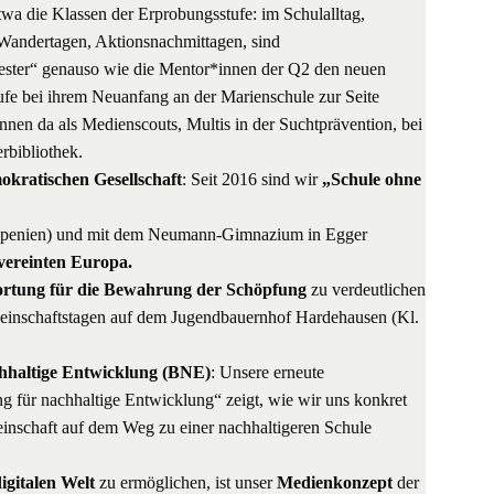
twa die Klassen der Erprobungsstufe: im Schulalltag,
 Wandertagen, Aktionsnachmittagen, sind
ster“ genauso wie die Mentor*innen der Q2 den neuen
fe bei ihrem Neuanfang an der Marienschule zur Seite
nnen da als Medienscouts, Multis in der Suchtprävention, bei
rbibliothek.
okratischen Gesellschaft
: Seit 2016 sind wir
„Schule ohne
a (Spenien) und mit dem Neumann-Gimnazium in Egger
vereinten Europa.
rtung für die Bewahrung der Schöpfung
zu verdeutlichen
einschaftstagen auf dem Jugendbauernhof Hardehausen (Kl.
chhaltige Entwicklung (BNE)
: Unsere erneute
für nachhaltige Entwicklung“ zeigt, wie wir uns konkret
einschaft auf dem Weg zu einer nachhaltigeren Schule
digitalen Welt
zu ermöglichen, ist unser
Medienkonzept
der