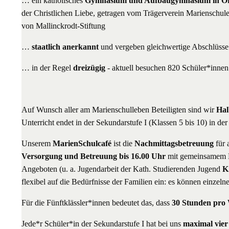
… ein katholisches
Gymnasium und Aufbaugymnasium in Ord
der Christlichen Liebe, getragen vom Trägerverein Marienschule 
von Mallinckrodt-Stiftung
…
staatlich anerkannt
und vergeben gleichwertige Abschlüsse
… in der Regel
dreizügig
- aktuell besuchen 820 Schüler*innen
Auf Wunsch aller am Marienschulleben Beteiligten sind wir
Hal
Unterricht endet in der Sekundarstufe I (Klassen 5 bis 10) in de
Unserem
MarienSchulcafé
ist die
Nachmittagsbetreuung
für 
Versorgung und Betreuung bis 16.00 Uhr
mit gemeinsamem M
Angeboten (u. a. Jugendarbeit der Kath. Studierenden Jugend
K
flexibel auf die Bedürfnisse der Familien ein: es können einze
Für die Fünftklässler*innen bedeutet das, dass
30 Stunden pro
Jede*r Schüler*in der Sekundarstufe I hat bei uns
maximal vier