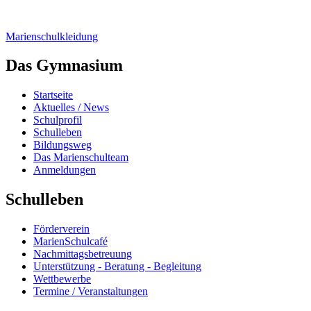
Marienschulkleidung
Das Gymnasium
Startseite
Aktuelles / News
Schulprofil
Schulleben
Bildungsweg
Das Marienschulteam
Anmeldungen
Schulleben
Förderverein
MarienSchulcafé
Nachmittagsbetreuung
Unterstützung - Beratung - Begleitung
Wettbewerbe
Termine / Veranstaltungen